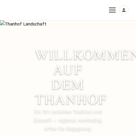
WILLKOMME
AUF
DEM
THANHOF
Ein Ort zwischen Tradition und
Zukunft – regional, nachhaltig,
offen für Begegnung.