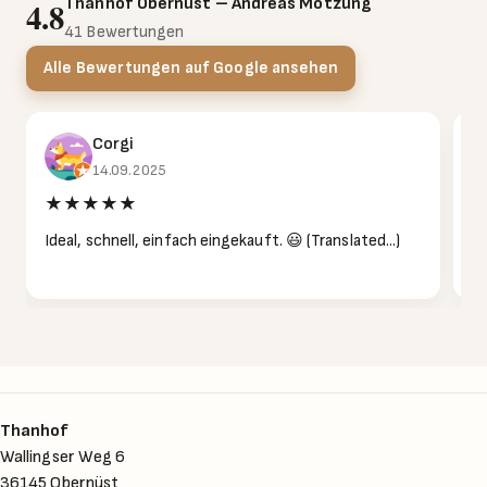
Thanhof Obernüst – Andreas Mötzung
4.8
41 Bewertungen
Alle Bewertungen auf Google ansehen
Corgi
14.09.2025
★★★★★
Ideal, schnell, einfach eingekauft. 😃 (Translated...)
Di
Thanhof
Wallingser Weg 6
36145 Obernüst